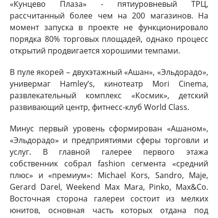
«Кунцево Плаза» - пятиуровневый ТРЦ,
рассчитанный более чем на 200 магазинов. На
момент запуска в проекте не функционировало
порядка 80% торговых площадей, однако процесс
открытий продвигается хорошими темпами.
В пуле якорей – двухэтажный «Ашан», «Эльдорадо»,
универмаг Hamley’s, кинотеатр Mori Cinema,
развлекательный комплекс «Космик», детский
развивающий центр, фитнесс-клуб World Class.
Минус первый уровень сформирован «Ашаном»,
«Эльдорадо» и предприятиями сферы торговли и
услуг. В главной галерее первого этажа
собственник собрал fashion сегмента «средний
плюс» и «премиум»: Michael Kors, Sandro, Maje,
Gerard Darel, Weekend Max Mara, Pinko, Max&Co.
Восточная сторона галереи состоит из мелких
юнитов, основная часть которых отдана под