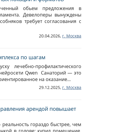
ниченный обьем предложения в
егламента. Девелоперы вынуждены
собняков требует согласования с
20.04.2026,
г.
Москва
мплекса по шагам
ску лечебно-профилактического
нейросети Qwen Санаторий — это
иентированное на оказание...
29.12.2025,
г.
Москва
правления арендой повышает
о реальность гораздо быстрее, чем
инкой в голове: купил помещение,