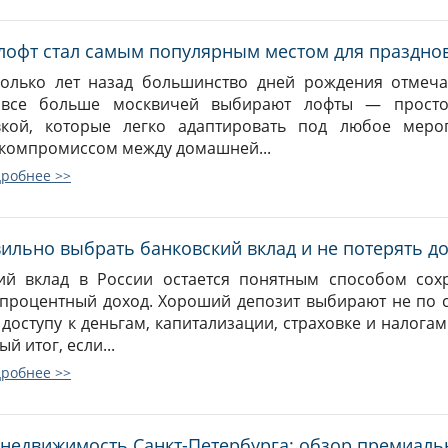
лофт стал самым популярным местом для праздно
олько лет назад большинство дней рождения отмеча
 все больше москвичей выбирают лофты — прост
вкой, которые легко адаптировать под любое мероп
компромиссом между домашней...
дробнее >>
вильно выбрать банковский вклад и не потерять д
ий вклад в России остается понятным способом сох
процентный доход. Хороший депозит выбирают не по с
, доступу к деньгам, капитализации, страховке и налог
ый итог, если...
дробнее >>
 недвижимость Санкт-Петербурга: обзор премиаль