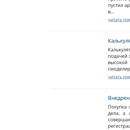
пустил а
в...
читать по
Калькул
Калькуля
подачей з
высокой
смоделиру
читать по
Внедрени
Покупка 
дела, а
совершаю
регистрац