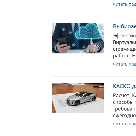
читать по
Выбирае
Эффектив
Виртуал
стремящи
работе. Н
читать по
КАСКО д
Расчет 
способы 
требова
ежегодно,
читать по