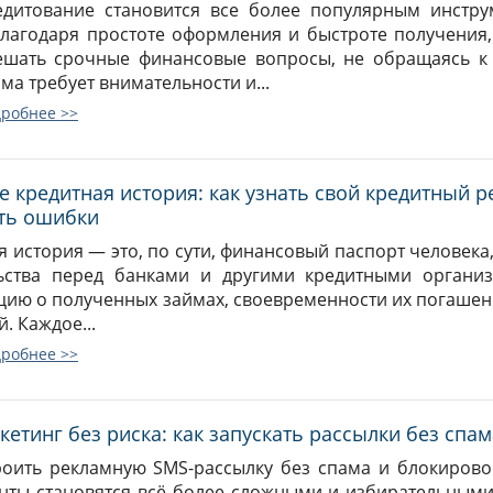
дитование становится все более популярным инстр
Благодаря простоте оформления и быстроте получения
шать срочные финансовые вопросы, не обращаясь к 
ма требует внимательности и...
дробнее >>
е кредитная история: как узнать свой кредитный р
ть ошибки
я история — это, по сути, финансовый паспорт человека
ьства перед банками и другими кредитными организ
ию о полученных займах, своевременности их погашен
. Каждое...
дробнее >>
етинг без риска: как запускать рассылки без спа
роить рекламную SMS-рассылку без спама и блокиров
нты становятся всё более сложными и избирательными