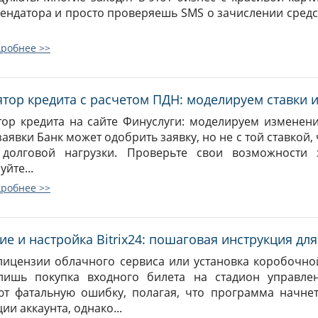
рендатора и просто проверяешь SMS о зачислении средс
дробнее >>
ятор кредита с расчетом ПДН: моделируем ставки
тор кредита на сайте Финуслуги: моделируем изменен
аявки Банк может одобрить заявку, но не с той ставкой, 
 долговой нагрузки. Проверьте свои возможности
йте...
дробнее >>
е и настройка Bitrix24: пошаговая инструкция дл
лицензии облачного сервиса или установка коробочно
 лишь покупка входного билета на стадион управле
т фатальную ошибку, полагая, что программа начне
ии аккаунта, однако...