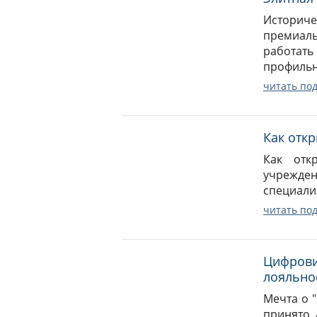
Историч
премиаль
работать
профильн
читать по
Как отк
Как отк
учрежден
специали
читать по
Цифрови
лояльно
Мечта о 
принято 