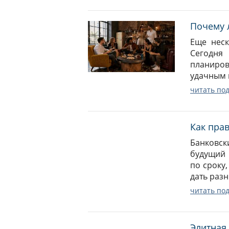
Почему 
Еще неск
Сегодня
планиро
удачным 
читать по
Как пра
Банковск
будущий 
по сроку
дать разн
читать по
Элитная