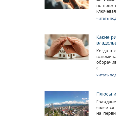
по-прежн
ключевая 
читать по
Какие р
владель
Когда в к
вспомина
оборачив
с...
читать по
Плюсы и
Граждане
является
на перви