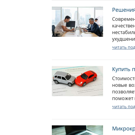
Решения
Совреме
качеств
нестабил
ухудшени
читать по
Купить п
Стоимост
новые во
позволя
поможет к
читать по
Микрокр