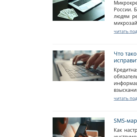
Микрокре
России. 
людям ре
микрозай
читать по
Что тако
исправи
Кредитна
обязател
информац
взысканий
читать по
SMS‑марк
Как наст
инструме