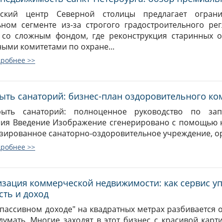
еский центр Северной столицы предлагает огра
ном сегменте из-за строгого градостроительного р
 со сложным фондом, где реконструкция старинных о
ыми комитетами по охране...
дробнее >>
рыть санаторий: бизнес-план оздоровительного ко
рыть санаторий: полноценное руководство по запу
ия Введение Изображение сгенерировано с помощью 
зированное санаторно-оздоровительное учреждение, ор
дробнее >>
зация коммерческой недвижимости: как сервис у
сть и доход
"пассивном доходе" на квадратных метрах разбивается 
думать. Многие заходят в этот бизнес с красивой карт