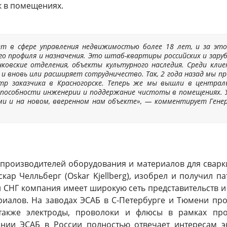
ок в помещениях.
ает в сфере управления недвижимостью более 18 лет, и за э
о профиля и назначения. Это штаб-квартиры российских и зар
нковские отделения, объекты культурного наследия. Среди кл
 и вновь или расширяет сотрудничество. Так, 2 года назад мы пр
нтр заказчика в Красногорске. Теперь же мы вышли в централ
пособности инженерии и поддержание чистоты в помещениях. Ув
ми и на новом, вверенном нам объекте», — комментирует Генер
производителей оборудования и материалов для сварки
ар Челльберг (Oskar Kjellberg), изобрел и получил п
и СНГ компания имеет широкую сеть представительств и
риалов. На заводах ЭСАБ в С-Петербурге и Тюмени пр
также электроды, проволоки и флюсы в рамках пр
ании ЭСАБ в России полностью отвечает интересам э