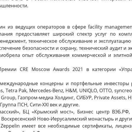
ышленности.
один из ведущих операторов в сфере facility manageme
пания предоставляет широкий спектр услуг по комп
неджмент, техническое обслуживание и эксплуатацию
печение безопасности и охрану, технический аудит и э
приобрела опыт обслуживания коммерческой и элитн
ремии CRE Moscow Awards 2021 в категории «Управ
и международные концерны и портфельные инвесторы 
, Tetra Pak, Mercedes-Benz, H&M, UNIQLO, ОТТО, syncre
 Group, Газпром-медиа Холдинг, СИБУР, Private Assets,
Группа ПСН, Сити-XXI век и другие.
пасский», БЦ «Крымский мост», Бизнес центр ВЭБ.РФ
», Воскресенский Ново-Иерусалимский монастырь и друг
 Zeppelin имеет все необходимые сертификаты, лицен