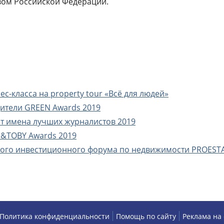
вом Российской Федерации.
с-класса на property tour «Всё для людей»
дители GREEN Awards 2019
т имена лучших журналистов 2019
E&TOBY Awards 2019
ного инвестиционного форума по недвижимости PROEST
Политика конфиденциальности
Помощь по сайту
Реклама на