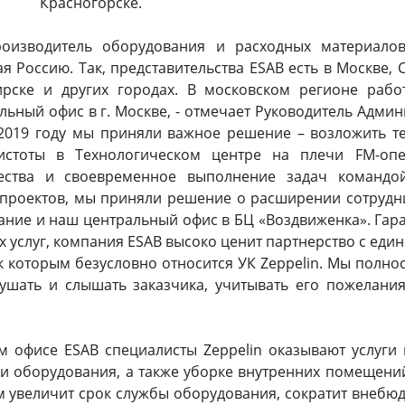
Красногорске.
оизводитель оборудования и расходных материалов
я Россию. Так, представительства ESAB есть в Москве, 
ирске и других городах. В московском регионе рабо
льный офис в г. Москве, - отмечает Руководитель Адм
 2019 году мы приняли важное решение – возложить те
истоты в Технологическом центре на плечи FM-опер
ества и своевременное выполнение задач командой
 проектов, мы приняли решение о расширении сотруднич
вание и наш центральный офис в БЦ «Воздвиженка». Га
 услуг, компания ESAB высоко ценит партнерство с ед
к которым безусловно относится УК Zeppelin. Мы полн
ушать и слышать заказчика, учитывать его пожелания
ом офисе ESAB специалисты Zeppelin оказывают услуги
и оборудования, а также уборке внутренних помещени
 увеличит срок службы оборудования, сократит внебюд