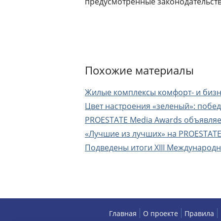
предусмотренные законодательст
Похожие материалы
Жилые комплексы комфорт- и бизне
Цвет настроения «зеленый»: побе
PROESTATE Media Awards объявляе
«Лучшие из лучших» на PROESTAT
Подведены итоги XIII Международ
Главная
О проекте
Правила