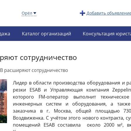
Орёл
Добавить объявлени
дажа
Каталог организаций
Консультация юрист
иряют сотрудничество
AB расширяют сотрудничество
Лидер в области производства оборудования и р
резки ESAB и Управляющая компания Zeppelin
которого FM-оператор выполнит техническо
инженерных систем и оборудования, а такж
заказчика в г. Москва, общей площадью 73
Воздвиженка. С учётом этого нового контракта,
помещений ESAB составила около 2000 м², вк