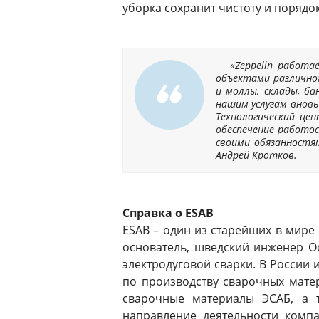
уборка сохранит чистоту и поряд
«Zeppelin работ
объектами различног
и моллы, склады, ба
нашим услугам вновь
Технологический це
обеспечение работос
своими обязанностя
Андрей Кротков.
Справка о ESAB
ESAB – один из старейших в мире 
основатель, шведский инженер Оск
электродуговой сварки. В России 
по производству сварочных мате
сварочные материалы ЭСАБ, а 
направление деятельности комп